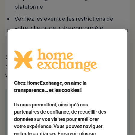
plateforme
Vérifiez les éventuelles restrictions de
votre ville ou de votre copropriété
concernant les échanges de maisons
Ces précautions permettent un séjour sûr et
agréable pour vos invités tout en préservant
votre tranquillité d’esprit.
Chez HomeExchange, on aime la
transparence… et les cookies !
👀
>
Les garanties HomeExchange
Ils nous permettent, ainsi qu'à nos
>
Quelles garanties
sont incluses dans
partenaires de confiance, de recueillir des
l’adhésion HomeExchange ?
données sur vos visites pour améliorer
>
Législations sur les locations
votre expérience. Vous pouvez naviguer
touristiques entre particuliers :
en toute confiance.
En savoir plus sur