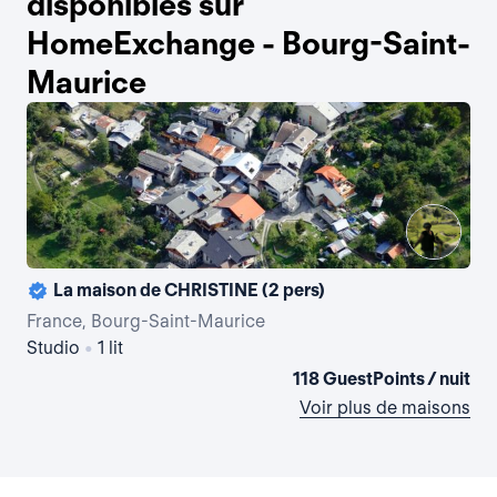
disponibles sur
HomeExchange - Bourg-Saint-
Maurice
La maison de CHRISTINE (2 pers)
France, Bourg-Saint-Maurice
Fra
Studio
•
1 lit
2 
118 GuestPoints / nuit
Voir plus de maisons