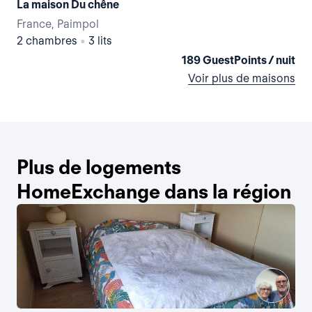
La maison Du chêne
France, Paimpol
Fra
2 chambres
•
3 lits
3 
189 GuestPoints / nuit
Voir plus de maisons
Plus de logements
HomeExchange dans la région