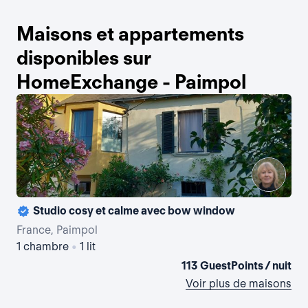
Maisons et appartements
disponibles sur
HomeExchange - Paimpol
Studio cosy et calme avec bow window
ma
France, Paimpol
Fra
1 chambre
•
1 lit
4 
113 GuestPoints / nuit
Voir plus de maisons