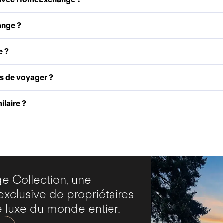
ange ?
e ?
as de voyager ?
laire ?
 Collection, une
clusive de propriétaires
 luxe du monde entier.