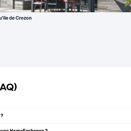
u'ile de Crozon
FAQ)
 ?
 avec HomeExchange ?