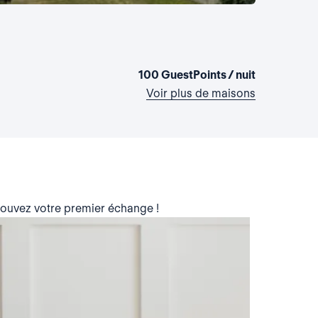
Maison 
France, Cr
3 chambres
100 GuestPoints / nuit
Voir plus de maisons
trouvez votre premier échange !