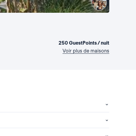
La Villa
France, Cr
4 chambres
250 GuestPoints / nuit
Voir plus de maisons