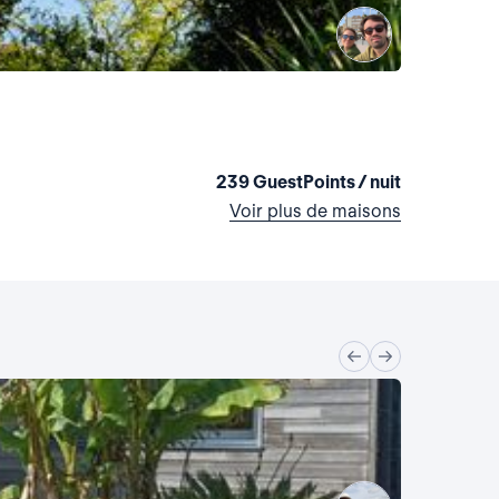
La maiso
France, Cr
4 chambres
239 GuestPoints / nuit
Voir plus de maisons