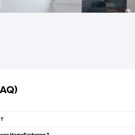
FAQ)
 ?
 avec HomeExchange ?