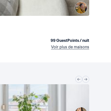
LOFT en 
France, Épi
1 chambre
•
99 GuestPoints / nuit
Voir plus de maisons