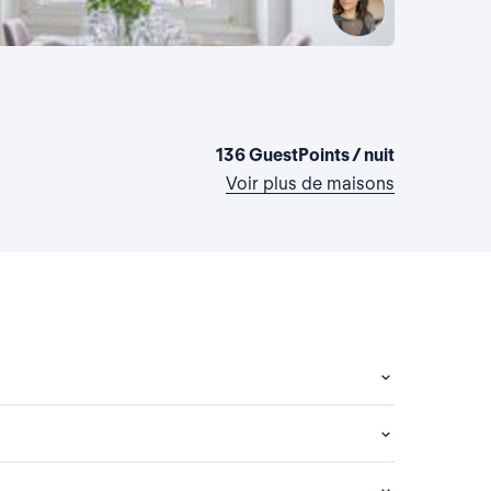
La maiso
France, Épi
3 chambres
136 GuestPoints / nuit
Voir plus de maisons