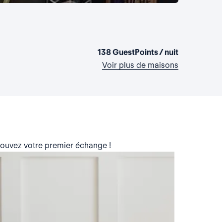
La maison d
France, Épi
1 chambre
•
138 GuestPoints / nuit
Voir plus de maisons
trouvez votre premier échange !