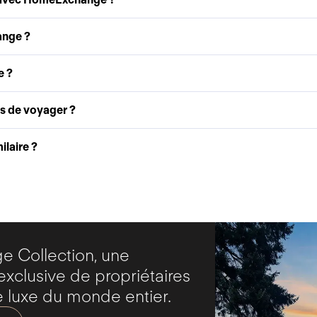
ange ?
e ?
as de voyager ?
laire ?
 Collection, une
clusive de propriétaires
 luxe du monde entier.