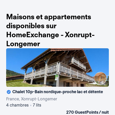
Maisons et appartements
disponibles sur
HomeExchange - Xonrupt-
Longemer
Chalet 10p-Bain nordique-proche lac et détente
France, Xonrupt-Longemer
Fr
4 chambres
•
7 lits
3 
270 GuestPoints / nuit