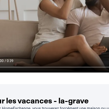
 les vacances - la-grave
ec HomeExchange, vous trouverez forcément une maison ou un