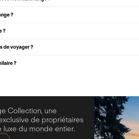
ange ?
e ?
as de voyager ?
laire ?
 Collection, une
clusive de propriétaires
 luxe du monde entier.