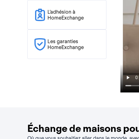
L'adhésion à
HomeExchange
Les garanties
HomeExchange
Échange de maisons pour
Où que vous souhaitiez aller dans le monde, av