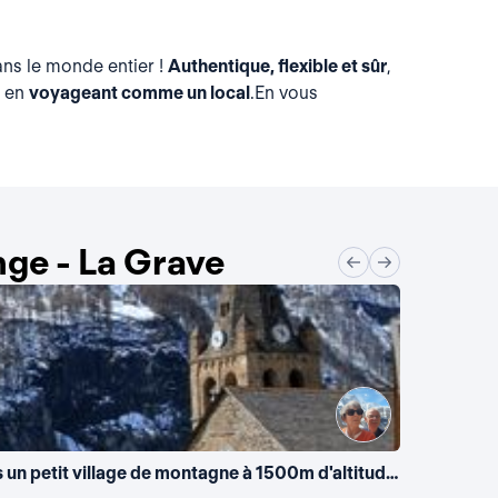
ns le monde entier !
Authentique, flexible et sûr
,
t en
voyageant comme un local
.En vous
ge - La Grave
La maison de Bernadette : appartement situé au 1er étage d'une maison, entrée indépendante, localisé dans un petit village de montagne à 1500m d'altitude. la montagne, très confortable, avec tous le nécessaire. village à 1500m dans un site exceptionnel, face à la Meije, haut lieu de ski free ride, ski randonnée, ou station de ski familiale. L'été magnifiques randonnées, avec flore et faune remarquable : chamois, marmottes, bouquetins, aigles. Calme, adapté pour sport et repos. Remise en forme assurée