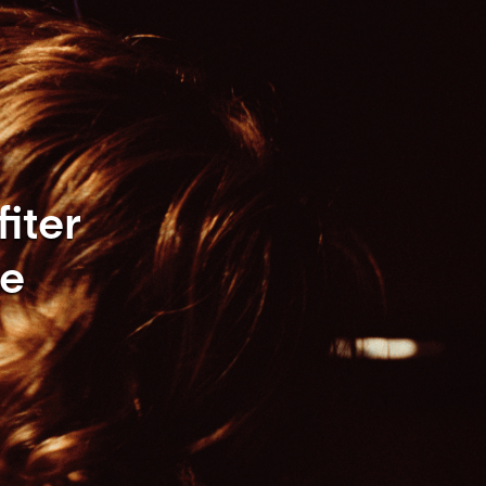
iter
re