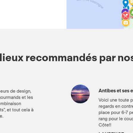
lieux recommandés par n
Antibes et ses e
teurs de design,
s gourmands et les
Voici une toute p
combinaison
regards en contre
s", et tout cela à
place pour 6-7 pe
e.
rang pour le couc
Côte!!