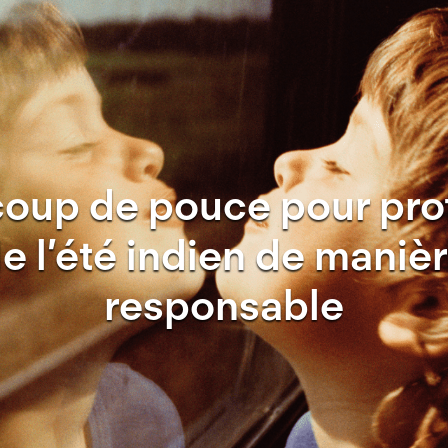
coup de pouce pour prof
e l’été indien de maniè
responsable