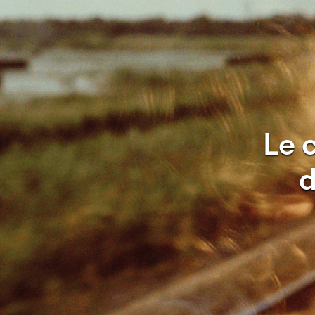
Le 
d