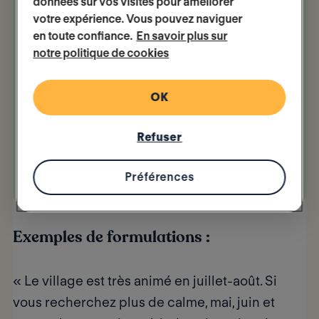
habitant·es et des lieux.
données sur vos visites pour améliorer
votre expérience. Vous pouvez naviguer
en toute confiance.
En savoir plus sur
Pourquoi c’est important ?
notre politique de cookies
> Cela aide à mieux répartir les flux
touristiques et à limiter les effets
OK
néfastes de la surfréquentation
touristique.
> Les invité·e·s peuvent choisir une
Refuser
période plus calme et ainsi éviter les
déceptions liées à la foule ou au bruit.
Préférences
Exemples de formulations :
« Le village est très animé en juillet-août. Si
vous recherchez plus de calme, mai, juin et