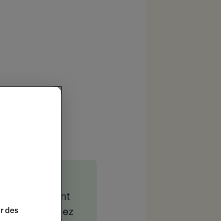
e de maisons
 d’hébergement
change
, trouvez
ir des