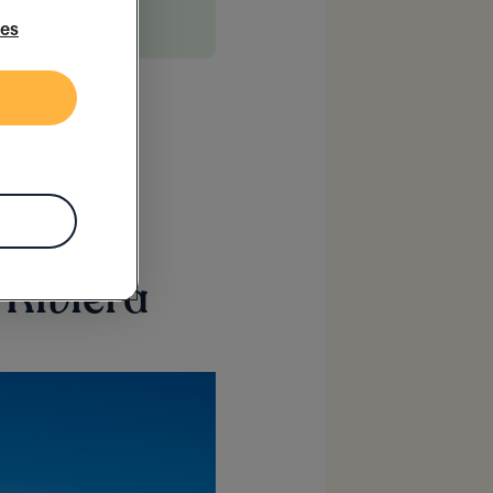
rs
!
ies
a Riviera