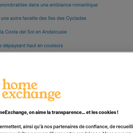
 innombrables dans une ambiance romantique
 une autre facette des îles des Cyclades
 la Costa del Sol en Andalousie
e dépaysant haut en couleurs
le de l'Océan Indien
l'hébergement idéal pour vos vacances au soleil en mars
e hébergement, pourquoi ne pas tenter l’
échang
eExchange, on aime la transparence… et les cookies !
xchange
? L’échange de maisons est un mode
, convivial et très économique. Grâce à
HomeEx
permettent, ainsi qu'à nos partenaires de confiance, de recueill