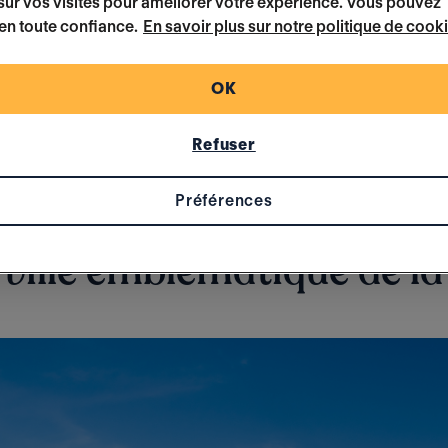
ur vos visites pour améliorer votre expérience. Vous pouvez
 de vos rêves pour vos
vacances au soleil en ma
en toute confiance.
En savoir plus sur notre politique de cook
OK
L'échange de maisons, comment ça marche ?
Refuser
Préférences
la ville emblématique de l