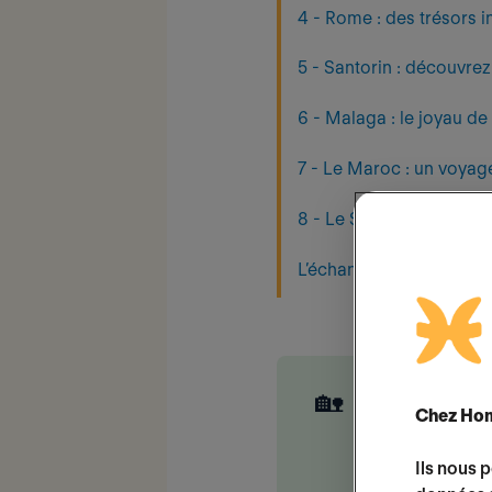
4 - Rome : des trésors
5 - Santorin : découvrez
6 - Malaga : le joyau de
7 - Le Maroc : un voyag
8 - Le Sri Lanka : la per
L’échange de maisons : 
🏡
Et pour votr
Chez Hom
avec
HomeE
authentique
Ils nous 