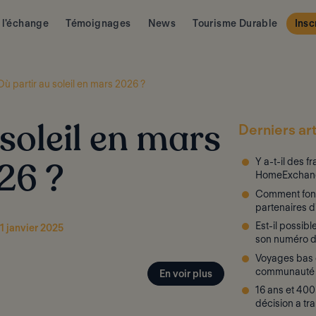
 l'échange
Témoignages
News
Tourisme Durable
Insc
Où partir au soleil en mars 2026 ?
Derniers art
soleil en mars
Y a-t-il des f
26 ?
HomeExchan
Comment fon
partenaires 
Est-il possib
21 janvier 2025
son numéro d
Voyages bas c
communauté
En voir plus
16 ans et 40
décision a tr