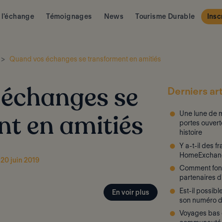
 l'échange
Témoignages
News
Tourisme Durable
Insc
Quand vos échanges se transforment en amitiés
Derniers art
échanges se
Une lune de m
t en amitiés
portes ouvert
histoire
Y a-t-il des f
HomeExchan
 20 juin 2019
Comment fon
partenaires 
Est-il possib
En voir plus
son numéro d
Voyages bas c