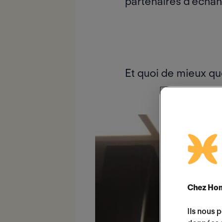
partenaires d’échan
Et quoi de mieux qu
Chez Hom
Ils nous 