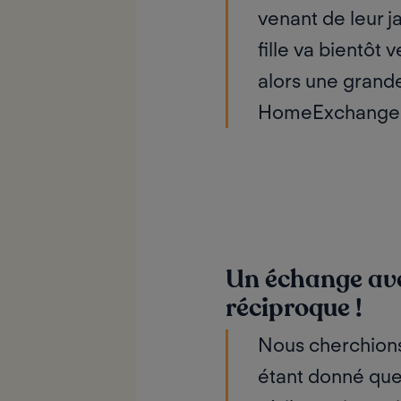
venant de leur j
fille va bientôt
alors une grande
HomeExchange m'
Un échange ave
réciproque !
Nous cherchions 
étant donné que 