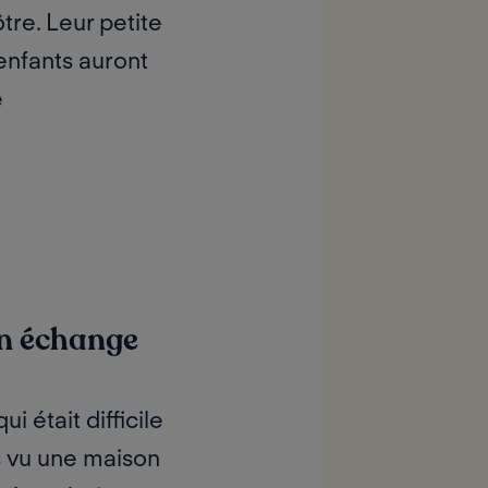
tre. Leur petite
 enfants auront
e
en échange
 était difficile
s vu une maison