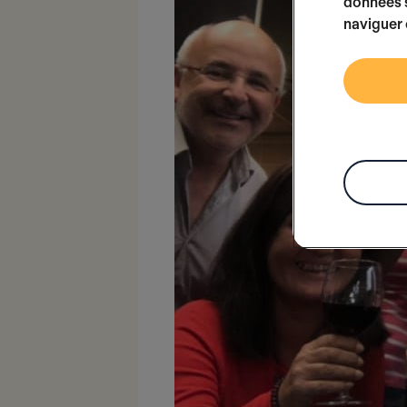
données s
naviguer 