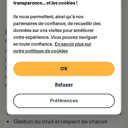
transparence… et les cookies !
Ils nous permettent, ainsi qu'à nos
partenaires de confiance, de recueillir des
données sur vos visites pour améliorer
Définissez des règles de vie
votre expérience. Vous pouvez naviguer
simples
en toute confiance.
En savoir plus sur
Avant l’arrivée de vos invités, partagez
notre politique de cookies
quelques règles de vie pour que chacun se
sente à l’aise. Ces règles simples instaurent
un
OK
cadre rassurant
et évitent les malentendus. Par
exemple :
Refuser
Préférences
Horaires habituels et utilisation des
espaces communs
Gestion du bruit et respect de chacun