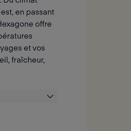
est, en passant
’Hexagone offre
pératures
oyages
et vos
eil, fraîcheur,