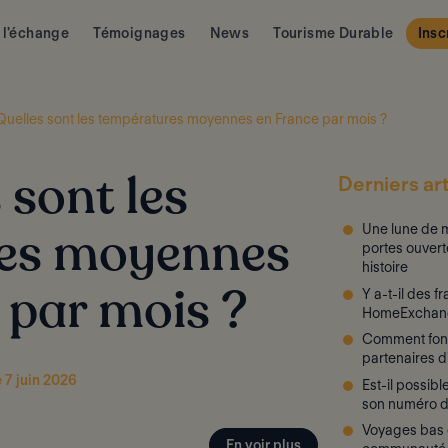
 l'échange
Témoignages
News
Tourisme Durable
Insc
Quelles sont les températures moyennes en France par mois ?
Derniers art
 sont les
Une lune de m
es moyennes
portes ouvert
histoire
Y a-t-il des f
 par mois ?
HomeExchan
Comment fon
partenaires 
e 7 juin 2026
Est-il possib
son numéro d
Voyages bas c
En voir plus