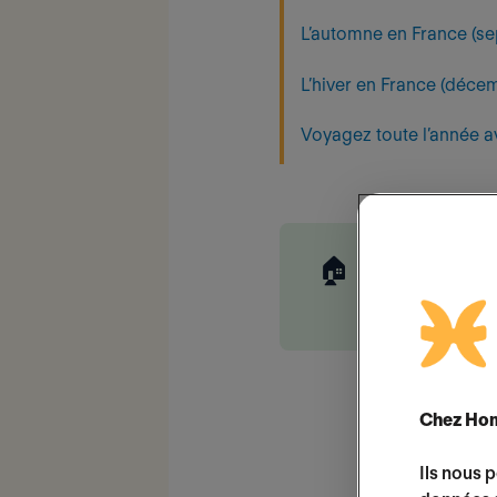
L’automne en France (s
L’hiver en France (décem
Voyagez toute l’année
🏠
Parcourez l
chaque sais
Chez Hom
Ils nous 