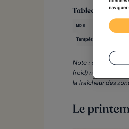
données s
naviguer 
Tableau récapitu
MOIS
Température moyenne (
Note : ces moyennes
froid) ni les partic
la fraîcheur des zo
Le printem