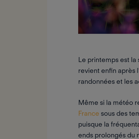
Le printemps est la
revient enfin après l
randonnées
et les
a
Même si la météo re
France
sous des temp
puisque la
fréquent
ends prolongés du 