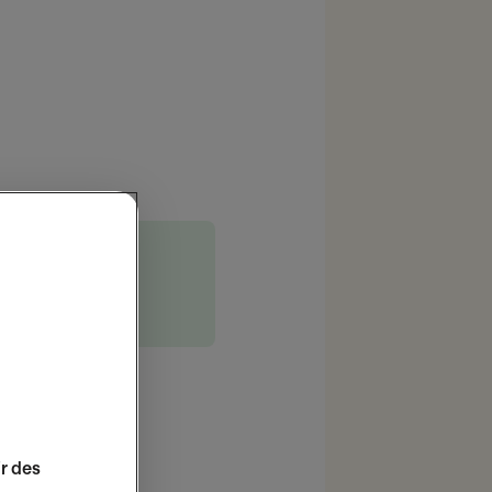
atouts de
ons.
ir des