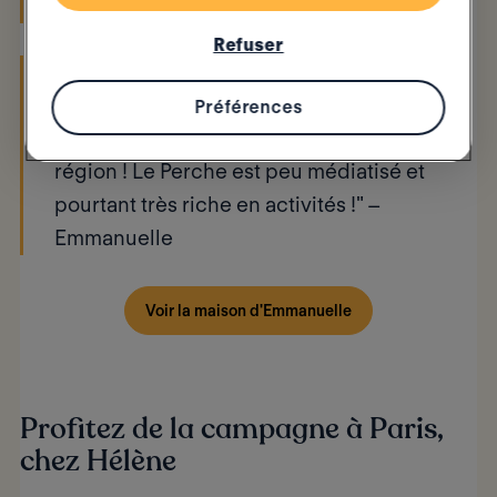
du Pin, la Chapelle Montligeon…
Refuser
Idéal pour profiter de la slow life : petits
marchés de producteurs, après-midi
Préférences
chez les brocanteurs typiques de notre
région ! Le Perche est peu médiatisé et
pourtant très riche en activités !" –
Emmanuelle
Voir la maison d'Emmanuelle
Profitez de la campagne à Paris,
chez Hélène