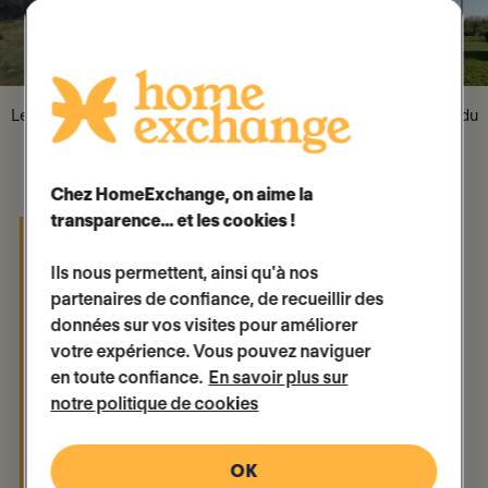
Le beau jardin d'Emmanuelle, dans le Parc Naturel régional du
Perche
Chez HomeExchange, on aime la
transparence… et les cookies !
"Nous habitons le Perche, très beau parc
naturel boisé en
Normandie
. Nous
Ils nous permettent, ainsi qu'à nos
adorons notre région qui offre de belles
partenaires de confiance, de recueillir des
données sur vos visites pour améliorer
balades à pied en forêt, un patrimoine
votre expérience. Vous pouvez naviguer
historique riche en manoirs et belles
en toute confiance.
En savoir plus sur
demeures et une gastronomie
notre politique de cookies
gourmande ! Plein de coins à découvrir :
Mortagne au Perche, Bellême, le Haras
OK