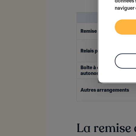
données s
naviguer 
MÉTHODE
Remise en personne
Relais par un tiers
Boîte à clés / Accès
autonome
Autres arrangements
La remise 