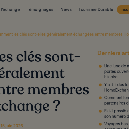
 l'échange
Témoignages
News
Tourisme Durable
Insc
mment les clés sont-elles généralement échangées entre membres 
Derniers art
s clés sont-
Une lune de m
néralement
portes ouvert
histoire
Y a-t-il des f
ntre membres
HomeExchan
Comment fon
change ?
partenaires 
Est-il possib
son numéro d
Voyages bas c
 15 juin 2026