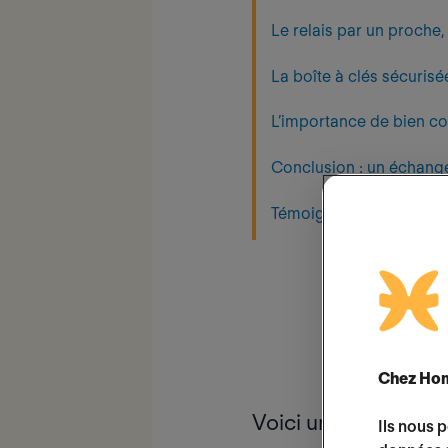
Le relais par un proche
La boîte à clés sécuris
L’importance de bien co
Conclusion : un échange
Témoignages de memb
Chez Hom
Voici un aperçu des
Ils nous 