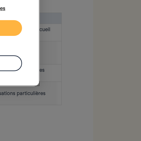
ies
AVANTAGES
ain, permet un accueil
que en cas
té
e, flexible pour les
es
ations particulières