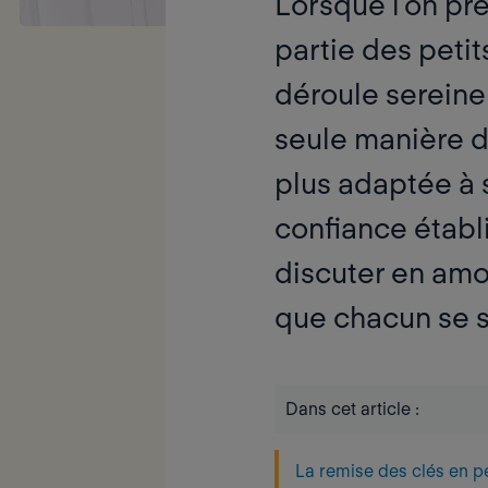
Lorsque l’on pr
partie des petit
déroule serein
seule manière d
plus adaptée à 
confiance établi
discuter en amon
que chacun se se
Dans cet article :
La remise des clés en 