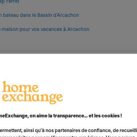
ap Ferret
en bateau dans le Bassin d'Arcachon
e maison pour vos vacances à Arcachon
 l'échange de maisons avec
HomeExchange
lor
Arcachon
. C'est un hébergement confortable e
ous sera offert, le tout en bénéficiant des préc
 Saisissez cette opportunité à un tarif extrêmeme
eExchange, on aime la transparence… et les cookies !
TV
Vacances : on a échangé nos maisons
vous fai
permettent, ainsi qu'à nos partenaires de confiance, de recueill
d'échange de maisons entre Avignon et Arcach