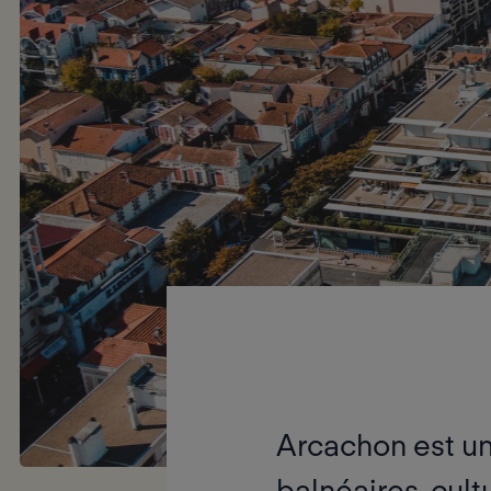
Arcachon
est u
balnéaires, cult