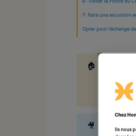
6- Visiter la Pointe du C
7- Faire une excursion 
Opter pour l'échange d
🏠
Optez pour
vacances à
équipé qui v
votre hôte.
Chez Hom
🎥
L'émission 
Ils nous 
expérience 