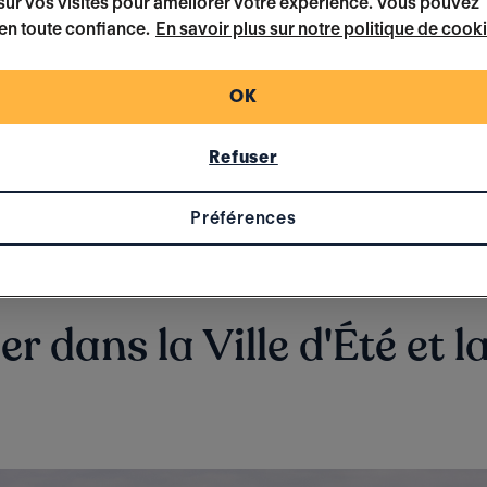
ur vos visites pour améliorer votre expérience. Vous pouvez
odes diffusés sur
6ter
le 19, 26 et 31 octobre 202
en toute confiance.
En savoir plus sur notre politique de cook
di matin du mois de novembre 2023, ainsi que 
sur
6play
.
OK
Refuser
L'échange de maisons, comment ça marche ?
Préférences
r dans la Ville d'Été et la