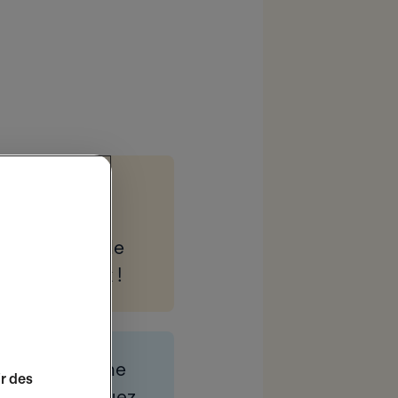
s de vos
t entièrement
ieux conseils de
nt avantageux !
t découvrir une
ir des
on ! Ne manquez