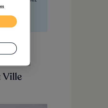
3, sur
M6
ies
le replay
 Ville