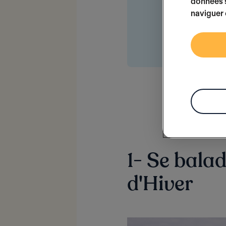
données s
pas les épis
naviguer 
chaque same
disponible 
1- Se balade
d'Hiver