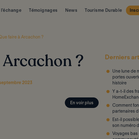
 l'échange
Témoignages
News
Tourisme Durable
Insc
Que faire à Arcachon ?
Derniers art
à Arcachon ?
Une lune de m
portes ouvert
7 septembre 2023
histoire
Y a-t-il des f
HomeExchan
En voir plus
Comment fon
partenaires 
Est-il possib
son numéro d
Voyages bas c