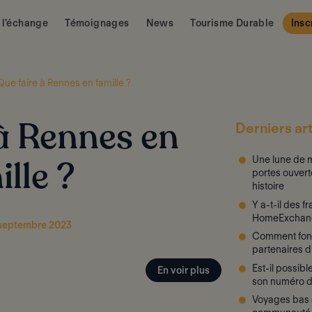
 l'échange
Témoignages
News
Tourisme Durable
Insc
Que faire à Rennes en famille ?
Derniers art
à Rennes en
Une lune de m
ille ?
portes ouvert
histoire
Y a-t-il des f
HomeExchan
1 septembre 2023
Comment fon
partenaires 
Est-il possib
En voir plus
son numéro d
Voyages bas c