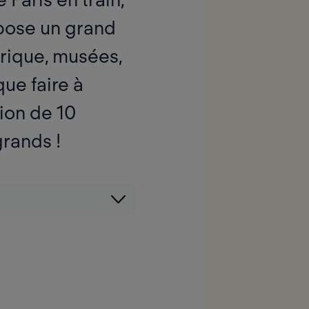
opose un grand
orique, musées,
que faire à
ion de 10
grands !