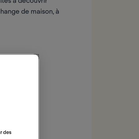
ites à découvrir
change de maison, à
 la
ir des