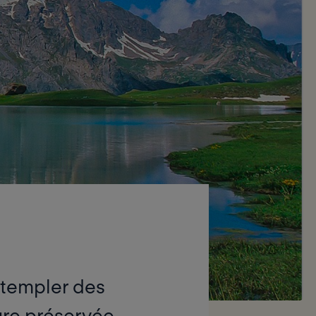
ntempler des
ture préservée