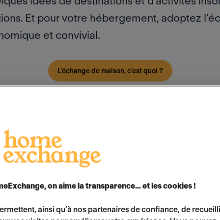
ues idées de destinations et d’activités insol
gions. Et pour votre hébergement, adoptez l'é
onomique et convivial.
L'échange de maison, c'est quoi ?
ux et activités insolites à
eExchange, on aime la transparence… et les cookies !
permettent, ainsi qu'à nos partenaires de confiance, de recueill