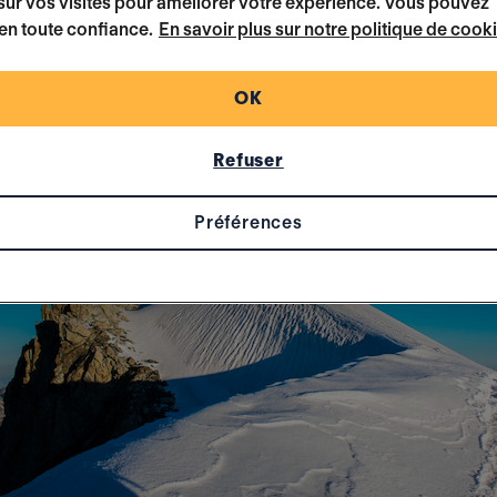
ur vos visites pour améliorer votre expérience. Vous pouvez
en toute confiance.
En savoir plus sur notre politique de cook
i d'été aux Deux-Alpes
OK
Refuser
Préférences