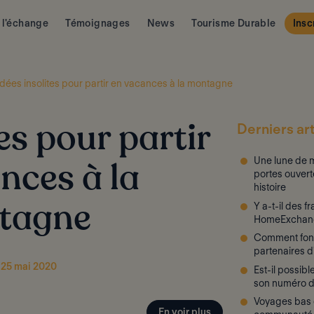
 l'échange
Témoignages
News
Tourisme Durable
Insc
Idées insolites pour partir en vacances à la montagne
Derniers art
tes pour partir
Une lune de m
nces à la
portes ouvert
histoire
Y a-t-il des f
tagne
HomeExchan
Comment fon
partenaires 
e 25 mai 2020
Est-il possib
son numéro d
Voyages bas c
En voir plus