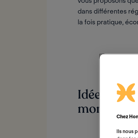
vous proposons quelq
dans différentes ré
la fois pratique, éc
Idées de lie
montagne
Chez Hom
Ils nous 