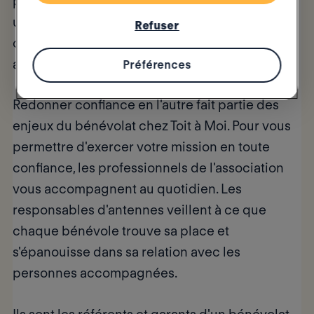
précieuse et leur engagement, aident à rendre
une dignité aux personnes en difficultés. Des
Refuser
centaines de foyers en grande précarité ont
ainsi été soutenus depuis 2007.
Préférences
Redonner confiance en l'autre fait partie des
enjeux du bénévolat chez Toit à Moi. Pour vous
permettre d'exercer votre mission en toute
confiance, les professionnels de l'association
vous accompagnent au quotidien. Les
responsables d'antennes veillent à ce que
chaque bénévole trouve sa place et
s'épanouisse dans sa relation avec les
personnes accompagnées.