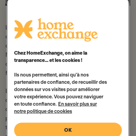
La rue isole, rend invisible. Le sans-abrisme
continue de grandir en France, notamment
dans les centres-villes. L'indignation de Toit à
Chez HomeExchange, on aime la
Moi grandit, elle aussi, face à cette exclusion
transparence… et les cookies !
qui fragilise de plus en plus d'hommes, de
femmes et d'enfants.
Ils nous permettent, ainsi qu'à nos
partenaires de confiance, de recueillir des
données sur vos visites pour améliorer
L'association refuse le fatalisme et se bat,
votre expérience. Vous pouvez naviguer
chaque jour, pour changer les choses
en toute confiance.
En savoir plus sur
durablement. Ses donateurs particuliers
notre politique de cookies
permettent d'acquérir de nouveaux logements-
tremplins. Ses bénévoles, par leur présence
OK