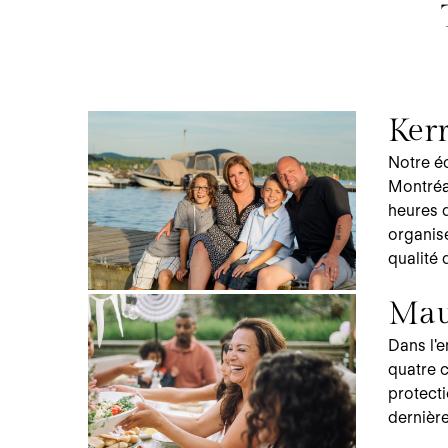
Ker
Notre é
Montréal
heures q
organisé
qualité 
Mau
Dans l'e
quatre c
protecti
dernière