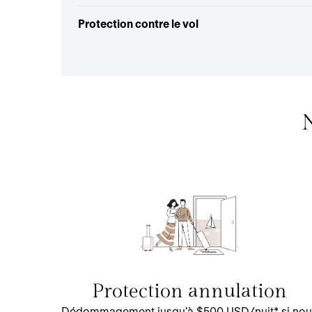
Protection contre le vol
N
Protection annulation
Dédommagement jusqu'à $500 USD/nuit* si nou