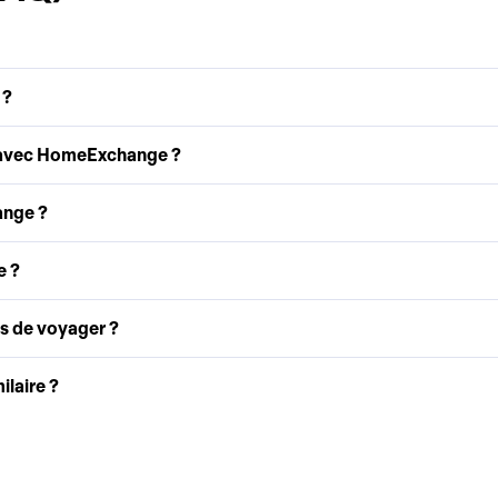
 ?
 avec HomeExchange ?
ange ?
e ?
as de voyager ?
laire ?