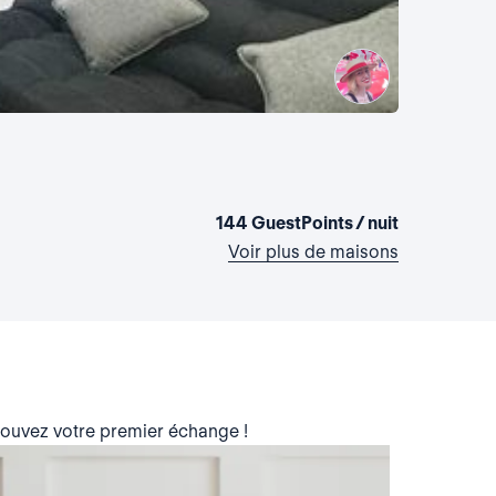
La maiso
Bolivie, San
2 chambres
144 GuestPoints / nuit
Voir plus de maisons
trouvez votre premier échange !