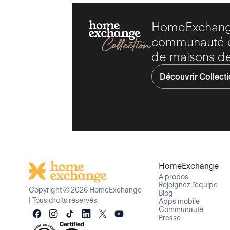
HomeExchange
communauté ex
de maisons de
Découvrir Collect
HomeExchange
À propos
Rejoignez l’équipe
Copyright © 2026 HomeExchange
Blog
|
Tous droits réservés
Apps mobile
Communauté
Presse