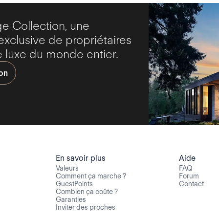
 Collection, une
clusive de propriétaires
 luxe du monde entier.
ion
En savoir plus
Aide
Valeurs
FAQ
Comment ça marche ?
Forum
GuestPoints
Contact
Combien ça coûte ?
Garanties
Inviter des proches