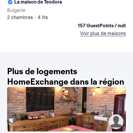
La maison de Teodora
Bulgarie
Bul
2 chambres
•
4 lits
1 
157 GuestPoints / nuit
Voir plus de maisons
Plus de logements
HomeExchange dans la région