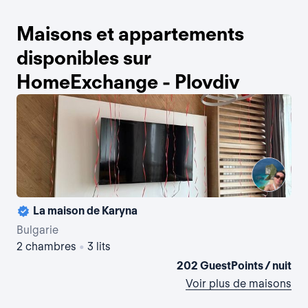
Maisons et appartements
disponibles sur
HomeExchange - Plovdiv
La maison de Karyna
La 
Bulgarie
Bul
2 chambres
•
3 lits
2 
202 GuestPoints / nuit
Voir plus de maisons