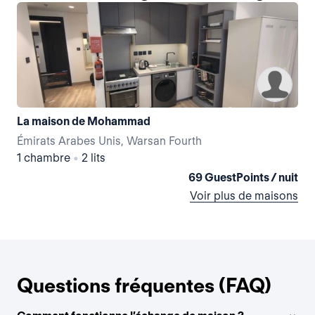
La maison de Mohammad
La 
Émirats Arabes Unis, Warsan Fourth
Émi
1 chambre
•
2 lits
1 
69 GuestPoints / nuit
Voir plus de maisons
Questions fréquentes (FAQ)