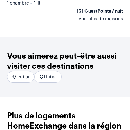
1 chambre
•
1 lit
1 
131 GuestPoints / nuit
Voir plus de maisons
Vous aimerez peut-être aussi
visiter ces destinations
Dubai
Dubaï
Plus de logements
HomeExchange dans la région