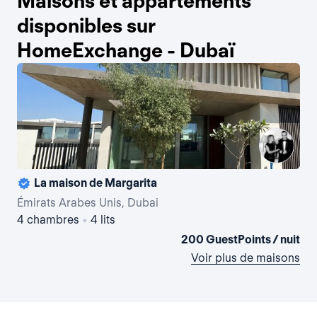
Maisons et appartements
disponibles sur
HomeExchange - Dubaï
La maison de Margarita
La
Émirats Arabes Unis, Dubai
Émi
4 chambres
•
4 lits
1 
200 GuestPoints / nuit
Voir plus de maisons