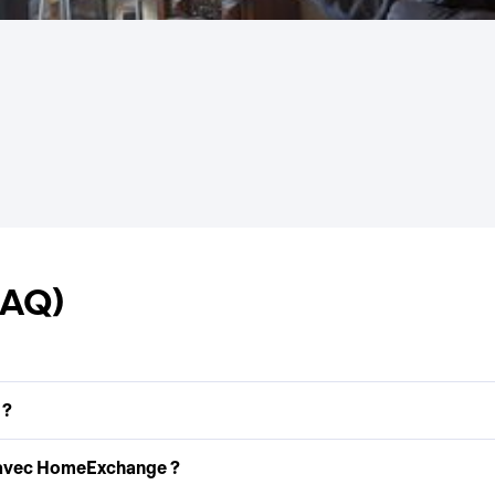
FAQ)
 ?
 avec HomeExchange ?