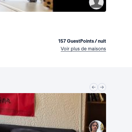
La maiso
Etats-Unis,
2 chambres
157 GuestPoints / nuit
Voir plus de maisons