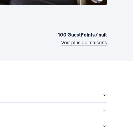
Etienne 
Etats-Unis,
1 chambre
•
100 GuestPoints / nuit
Voir plus de maisons