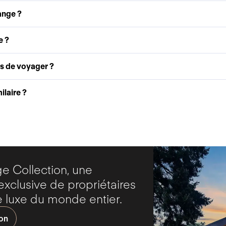
ange ?
e ?
as de voyager ?
laire ?
 Collection, une
clusive de propriétaires
 luxe du monde entier.
ion