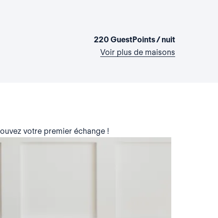
La chamb
Etats-Unis,
1 chambre
•
220 GuestPoints / nuit
Voir plus de maisons
trouvez votre premier échange !