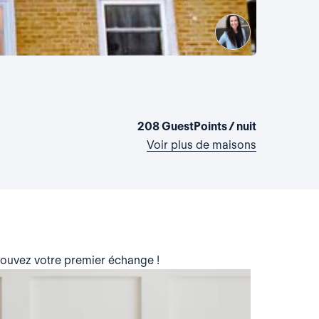
La maiso
Etats-Unis,
1 chambre
•
208 GuestPoints / nuit
Voir plus de maisons
trouvez votre premier échange !