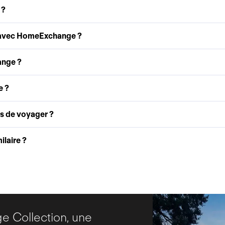
 ?
 avec HomeExchange ?
ange ?
e ?
as de voyager ?
laire ?
 Collection, une