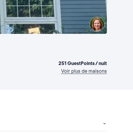
La maiso
Etats-Unis,
4 chambres
251 GuestPoints / nuit
Voir plus de maisons