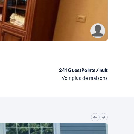
La maiso
Etats-Unis,
2 chambres
241 GuestPoints / nuit
Voir plus de maisons