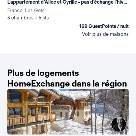
L’appartement d’Alice et Cyrille - pas d’échange l’hiver merci!
France, Les Gets
Fra
3 chambres
•
5 lits
2 
169 GuestPoints / nuit
Voir plus de maisons
Plus de logements
HomeExchange dans la région