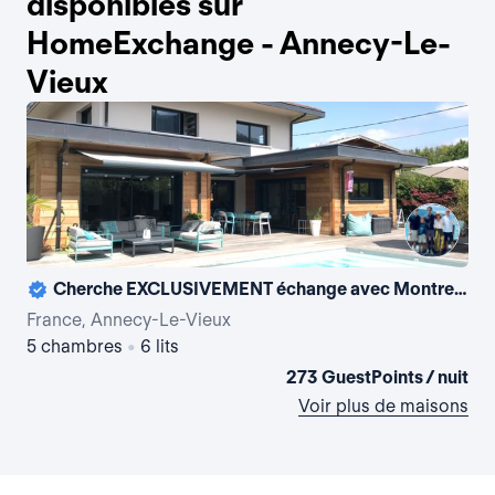
disponibles sur
HomeExchange - Annecy-Le-
Vieux
Cherche EXCLUSIVEMENT échange avec Montreal pour été 2026
France, Annecy-Le-Vieux
Fr
5 chambres
•
6 lits
4 
273 GuestPoints / nuit
Voir plus de maisons