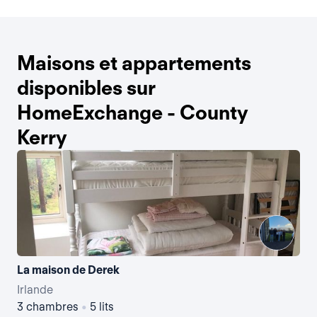
Maisons et appartements
disponibles sur
HomeExchange - County
Kerry
La maison de Derek
Irlande
Irl
3 chambres
•
5 lits
4 