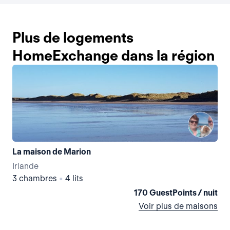
Plus de logements
HomeExchange dans la région
La maison de Marion
Irlande
Irl
3 chambres
•
4 lits
3 
170 GuestPoints / nuit
Voir plus de maisons