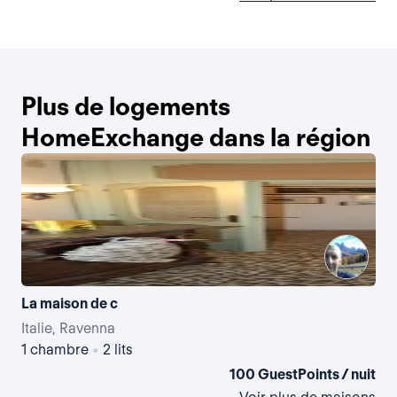
Plus de logements
HomeExchange dans la région
La maison de c
Italie, Ravenna
Ita
1 chambre
•
2 lits
2 
100 GuestPoints / nuit