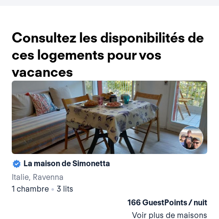
Consultez les disponibilités de
ces logements pour vos
vacances
La maison de Simonetta
Italie, Ravenna
Ita
1 chambre
•
3 lits
1 
166 GuestPoints / nuit
Voir plus de maisons