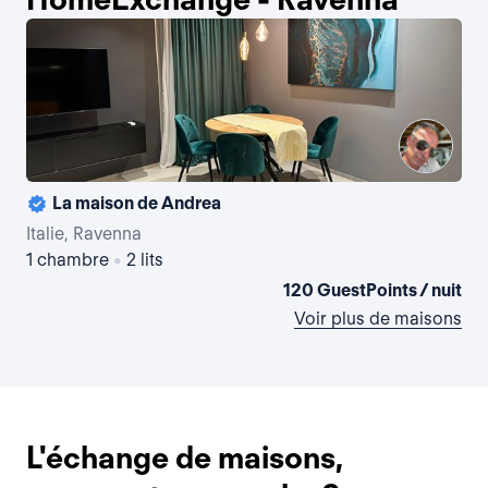
La maison de Andrea
La 
Italie, Ravenna
Ita
1 chambre
•
2 lits
2 
120 GuestPoints / nuit
Voir plus de maisons
L'échange de maisons,