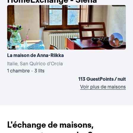
La maison de Anna-Riikka
Italie, San Quirico d'Orcia
Ita
1 chambre
•
3 lits
3 
113 GuestPoints / nuit
Voir plus de maisons
L'échange de maisons,