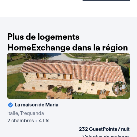
Plus de logements
HomeExchange dans la région
La maison de Maria
La 
Italie, Trequanda
Ita
2 chambres
•
4 lits
3 
232 GuestPoints / nuit