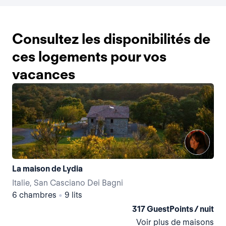
Consultez les disponibilités de
ces logements pour vos
vacances
La maison de Lydia
Italie, San Casciano Dei Bagni
Ita
6 chambres
•
9 lits
4 
317 GuestPoints / nuit
Voir plus de maisons