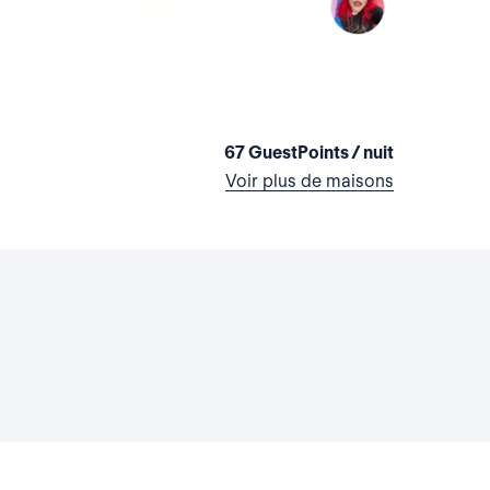
La maison de
Lettonie
1 chambre
•
67 GuestPoints / nuit
Voir plus de maisons