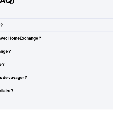
FAQ)
 ?
 avec HomeExchange ?
ange ?
e ?
as de voyager ?
laire ?