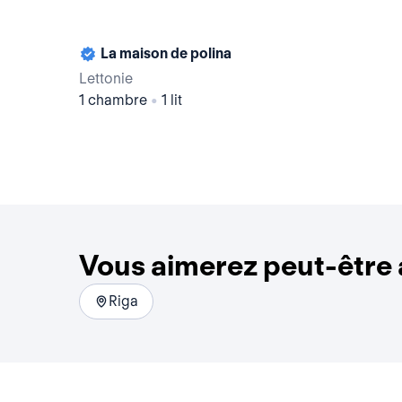
La maison de polina
Lettonie
1 chambre
•
1 lit
Vous aimerez peut-être a
Riga