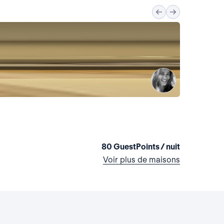
La maiso
Lettonie
3 chambres
80 GuestPoints / nuit
Voir plus de maisons