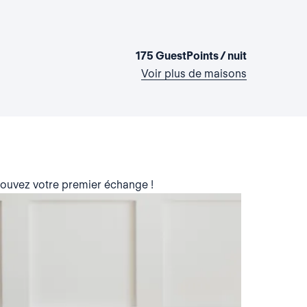
La maison 
Lettonie
2 chambres
175 GuestPoints / nuit
Voir plus de maisons
trouvez votre premier échange !