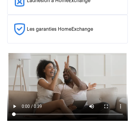
L'adhésion à HomeExchange
Les garanties HomeExchange