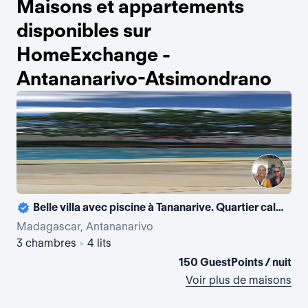
Maisons et appartements
disponibles sur
HomeExchange -
Antananarivo-Atsimondrano
Belle villa avec piscine à Tananarive. Quartier calme proche du lycée français.
La
Madagascar, Antananarivo
Ma
3 chambres
•
4 lits
2 
150 GuestPoints / nuit
Voir plus de maisons