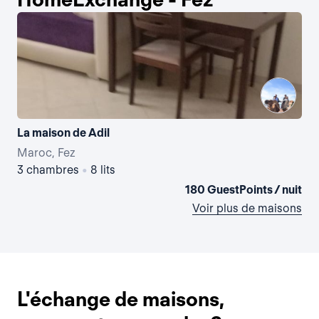
La maison de Adil
Maroc, Fez
Ma
3 chambres
•
8 lits
2 
180 GuestPoints / nuit
Voir plus de maisons
L'échange de maisons,