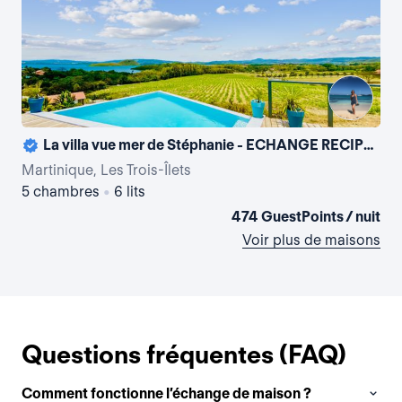
La villa vue mer de Stéphanie - ECHANGE RECIPROQUE UNIQUEMENT CONTRE LOGEMENT DE STANDING ÉQUIVALENT
Martinique, Les Trois-Îlets
Mar
5 chambres
•
6 lits
5 
474 GuestPoints / nuit
Voir plus de maisons
Questions fréquentes (FAQ)
Comment fonctionne l’échange de maison ?