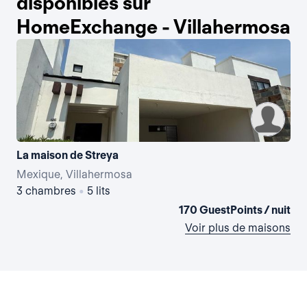
disponibles sur
HomeExchange - Villahermosa
La maison de Streya
Mexique, Villahermosa
Me
3 chambres
•
5 lits
3 
170 GuestPoints / nuit
Voir plus de maisons