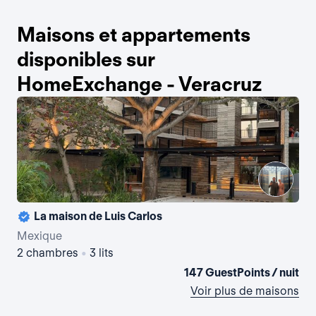
Maisons et appartements
disponibles sur
HomeExchange - Veracruz
La maison de Luis Carlos
Mexique
Me
2 chambres
•
3 lits
1 
147 GuestPoints / nuit
Voir plus de maisons