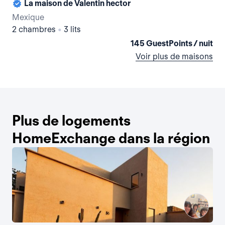
La maison de Valentin hector
La
Mexique
Me
2 chambres
•
3 lits
2 
145 GuestPoints / nuit
Voir plus de maisons
Plus de logements
HomeExchange dans la région