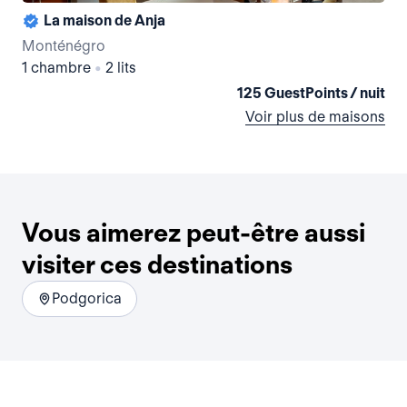
La maison de Anja
La 
Monténégro
Mo
1 chambre
•
2 lits
2 
125 GuestPoints / nuit
Voir plus de maisons
Vous aimerez peut-être aussi
visiter ces destinations
Podgorica