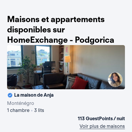
Maisons et appartements
disponibles sur
HomeExchange - Podgorica
La maison de Anja
La 
Monténégro
Mo
1 chambre
•
3 lits
Stu
113 GuestPoints / nuit
Voir plus de maisons