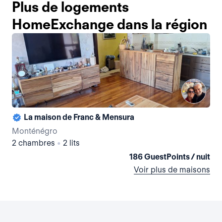
Plus de logements
HomeExchange dans la région
La maison de Franc & Mensura
La 
Monténégro
Mo
2 chambres
•
2 lits
1 
186 GuestPoints / nuit
Voir plus de maisons