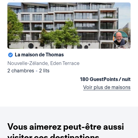
La maison de Thomas
Nouvelle-Zélande, Eden Terrace
Nou
2 chambres
•
2 lits
Stu
180 GuestPoints / nuit
Voir plus de maisons
Vous aimerez peut-être aussi
visiter ces destinations