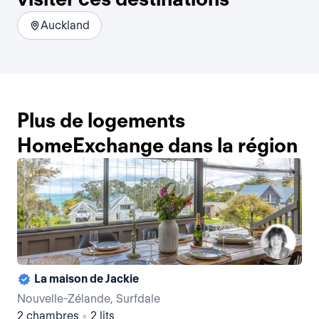
Auckland
Plus de logements
HomeExchange dans la région
La maison de Jackie
La 
Nouvelle-Zélande, Surfdale
No
2 chambres
•
2 lits
5 