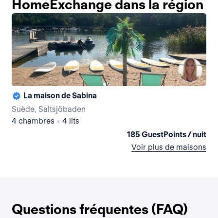
HomeExchange dans la région
La maison de Sabina
Suède, Saltsjöbaden
Su
4 chambres
•
4 lits
3 
185 GuestPoints / nuit
Voir plus de maisons
Questions fréquentes (FAQ)