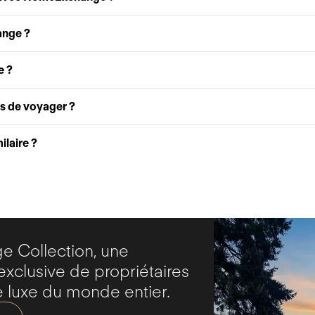
ange ?
e ?
as de voyager ?
laire ?
 Collection, une
clusive de propriétaires
 luxe du monde entier.