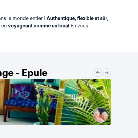
ns le monde entier !
Authentique, flexible et sûr
,
t en
voyageant comme un local
.En vous
ge - Epule
La maison d