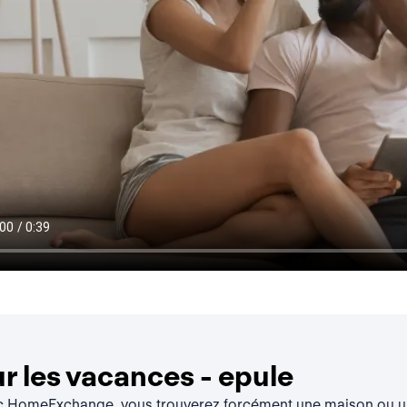
 les vacances - epule
ec HomeExchange, vous trouverez forcément une maison ou un