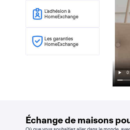
L'adhésion à
HomeExchange
Les garanties
HomeExchange
Échange de maisons pour
Où que vous souhaitiez aller dans le monde, av