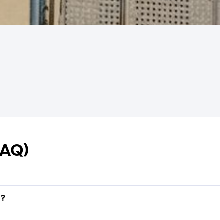
FAQ)
 ?