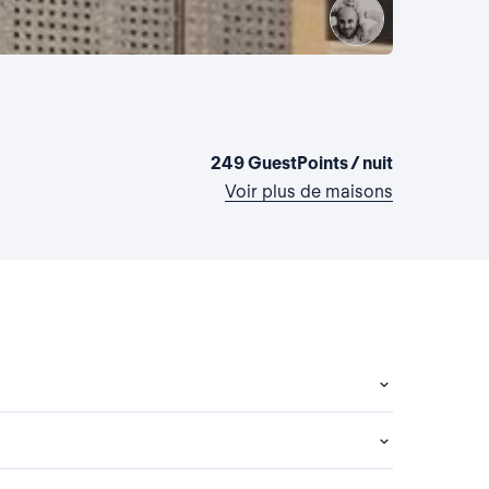
La maiso
Allemagne,
2 chambres
249 GuestPoints / nuit
Voir plus de maisons