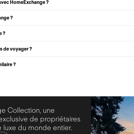
 avec HomeExchange ?
ange ?
e ?
as de voyager ?
laire ?
 Collection, une
clusive de propriétaires
 luxe du monde entier.