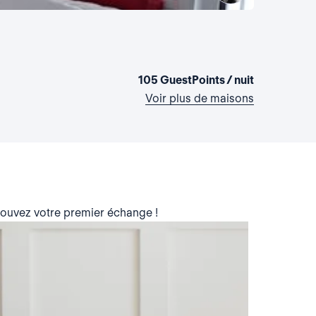
La mais
Allemagne,
1 chambre
•
105 GuestPoints / nuit
Voir plus de maisons
trouvez votre premier échange !