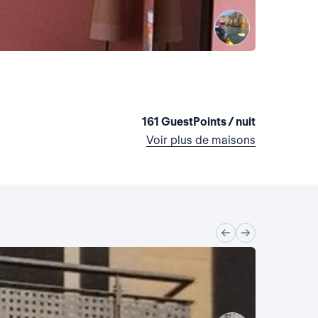
La maiso
Allemagne,
1 chambre
•
161 GuestPoints / nuit
Voir plus de maisons