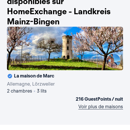
disponibles sur
HomeExchange - Landkreis
Mainz-Bingen
La maison de Marc
Allemagne, Lörzweiler
Al
2 chambres
•
3 lits
2 
216 GuestPoints / nuit
Voir plus de maisons