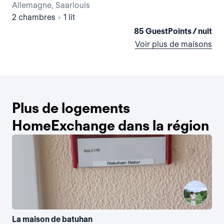
Allemagne, Saarlouis
Al
2 chambres
•
1 lit
2 
85 GuestPoints / nuit
Voir plus de maisons
Plus de logements
HomeExchange dans la région
La maison de batuhan