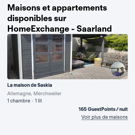
Maisons et appartements
disponibles sur
HomeExchange - Saarland
La maison de Saskia
La 
Allemagne, Merchweiler
Al
1 chambre
•
1 lit
2 
165 GuestPoints / nuit
Voir plus de maisons