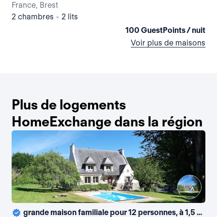
France, Brest
Fra
2 chambres
•
2 lits
2 
100 GuestPoints / nuit
Voir plus de maisons
Plus de logements
HomeExchange dans la région
grande maison familiale pour 12 personnes, à 1,5 km de la mer, piscine