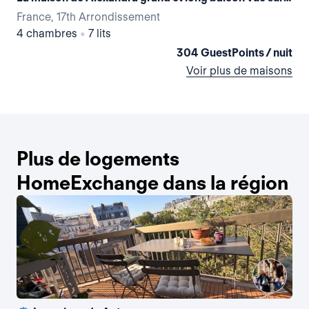
France, 17th Arrondissement
Fra
4 chambres
•
7 lits
1 
304 GuestPoints / nuit
Voir plus de maisons
Plus de logements
HomeExchange dans la région