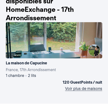
disponibles sur
HomeExchange - 17th
Arrondissement
La maison de Capucine
La 
France, 17th Arrondissement
Fra
1 chambre
•
2 lits
1 
120 GuestPoints / nuit
Voir plus de maisons