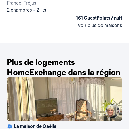
France, Fréjus
Fra
2 chambres
•
2 lits
2 
161 GuestPoints / nuit
Voir plus de maisons
Plus de logements
HomeExchange dans la région
La maison de Gaëlle