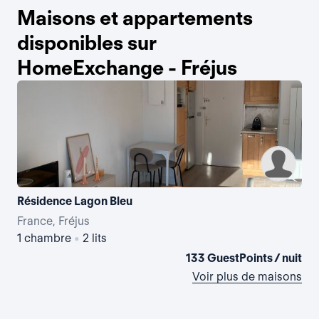
Maisons et appartements
disponibles sur
HomeExchange - Fréjus
Résidence Lagon Bleu
France, Fréjus
Fra
1 chambre
•
2 lits
3 
133 GuestPoints / nuit
Voir plus de maisons