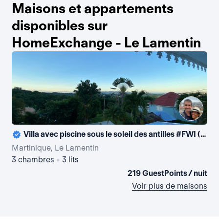
Maisons et appartements
disponibles sur
HomeExchange - Le Lamentin
Villa avec piscine sous le soleil des antilles #FWI (Pas d’échange avec la metropole svp).
Martinique, Le Lamentin
Mar
3 chambres
•
3 lits
4 
219 GuestPoints / nuit
Voir plus de maisons