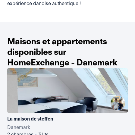
expérience danoise authentique !
Maisons et appartements
disponibles sur
HomeExchange - Danemark
La maison de steffen
La 
Danemark
Da
2 chambres
•
3 lits
4 