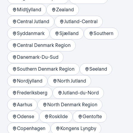
Midtjylland
Zealand
Central Jutland
Jutland-Central
Syddanmark
Sjælland
Southern
Central Denmark Region
Danemark-Du-Sud
Southern Denmark Region
Seeland
Nordjylland
North Jutland
Frederiksberg
Jutland-du-Nord
Aarhus
North Denmark Region
Odense
Roskilde
Gentofte
Copenhagen
Kongens Lyngby