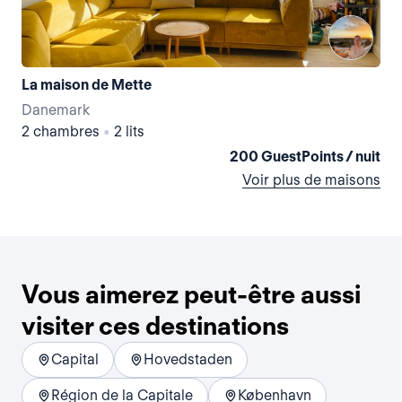
La maison de Mette
Danemark
Da
2 chambres
•
2 lits
5 
200 GuestPoints / nuit
Voir plus de maisons
Vous aimerez peut-être aussi
visiter ces destinations
Capital
Hovedstaden
Région de la Capitale
København