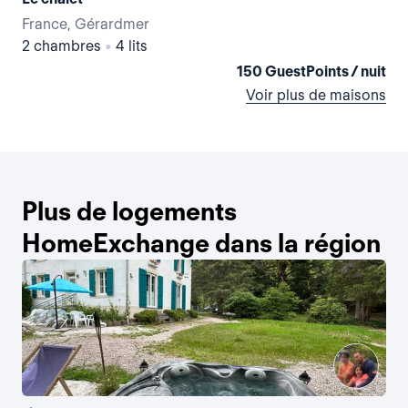
France, Gérardmer
Fr
2 chambres
•
4 lits
2 
150 GuestPoints / nuit
Voir plus de maisons
Plus de logements
HomeExchange dans la région