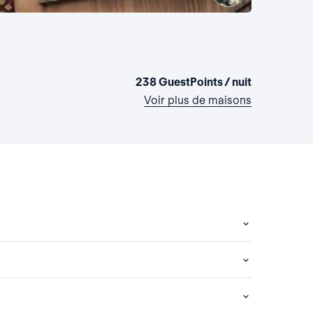
La maiso
Italie, Milan
1 chambre
•
238 GuestPoints / nuit
Voir plus de maisons