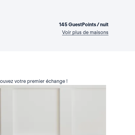
La maison d
Italie, Milan
1 chambre
•
145 GuestPoints / nuit
Voir plus de maisons
trouvez votre premier échange !