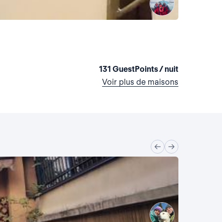
La maiso
Italie, Milan
1 chambre
•
131 GuestPoints / nuit
Voir plus de maisons