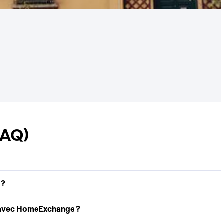
FAQ)
 ?
 avec HomeExchange ?