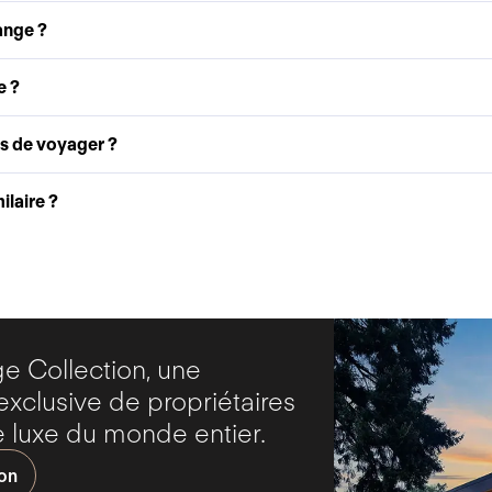
ange ?
e ?
as de voyager ?
laire ?
 Collection, une
clusive de propriétaires
 luxe du monde entier.
ion